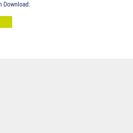
m Download:
D